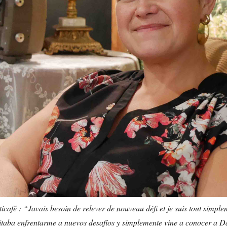
icafé : “Javais besoin de relever de nouveau défi et je suis tout simple
itaba enfrentarme a nuevos desafíos y simplemente vine a conocer a Da