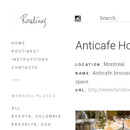
Anticafe H
HOME
ROUTINES?
INSTRUCTIONS
Montréal
LOCATION
:
CONTACTS
Anticafe, brocan
NAME
:
space
http://www.faceb
URL
:
WORKING PLACES
ALL
BOGOTÁ, COLOMBIA
BROOKLYN, USA